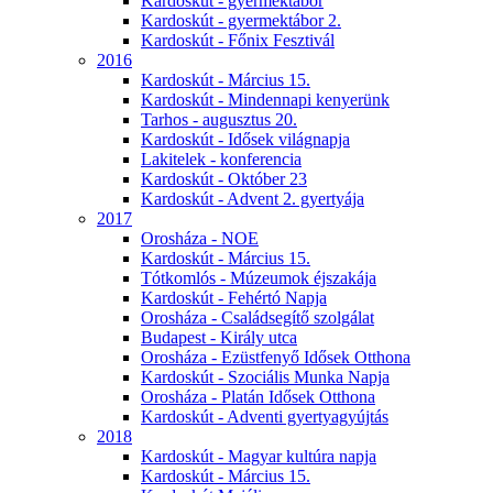
Kardoskút - gyermektábor
Kardoskút - gyermektábor 2.
Kardoskút - Főnix Fesztivál
2016
Kardoskút - Március 15.
Kardoskút - Mindennapi kenyerünk
Tarhos - augusztus 20.
Kardoskút - Idősek világnapja
Lakitelek - konferencia
Kardoskút - Október 23
Kardoskút - Advent 2. gyertyája
2017
Orosháza - NOE
Kardoskút - Március 15.
Tótkomlós - Múzeumok éjszakája
Kardoskút - Fehértó Napja
Orosháza - Családsegítő szolgálat
Budapest - Király utca
Orosháza - Ezüstfenyő Idősek Otthona
Kardoskút - Szociális Munka Napja
Orosháza - Platán Idősek Otthona
Kardoskút - Adventi gyertyagyújtás
2018
Kardoskút - Magyar kultúra napja
Kardoskút - Március 15.