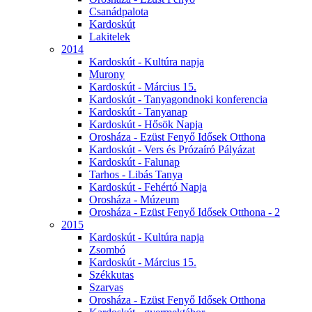
Csanádpalota
Kardoskút
Lakitelek
2014
Kardoskút - Kultúra napja
Murony
Kardoskút - Március 15.
Kardoskút - Tanyagondnoki konferencia
Kardoskút - Tanyanap
Kardoskút - Hősök Napja
Orosháza - Ezüst Fenyő Idősek Otthona
Kardoskút - Vers és Prózaíró Pályázat
Kardoskút - Falunap
Tarhos - Libás Tanya
Kardoskút - Fehértó Napja
Orosháza - Múzeum
Orosháza - Ezüst Fenyő Idősek Otthona - 2
2015
Kardoskút - Kultúra napja
Zsombó
Kardoskút - Március 15.
Székkutas
Szarvas
Orosháza - Ezüst Fenyő Idősek Otthona