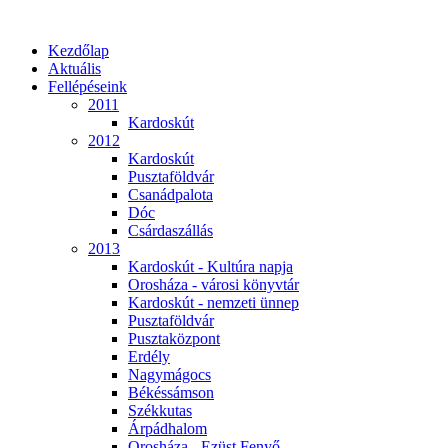
Kezdőlap
Aktuális
Fellépéseink
2011
Kardoskút
2012
Kardoskút
Pusztaföldvár
Csanádpalota
Dóc
Csárdaszállás
2013
Kardoskút - Kultúra napja
Orosháza - városi könyvtár
Kardoskút - nemzeti ünnep
Pusztaföldvár
Pusztaközpont
Erdély
Nagymágocs
Békéssámson
Székkutas
Árpádhalom
Orosháza - Ezüst Fenyő