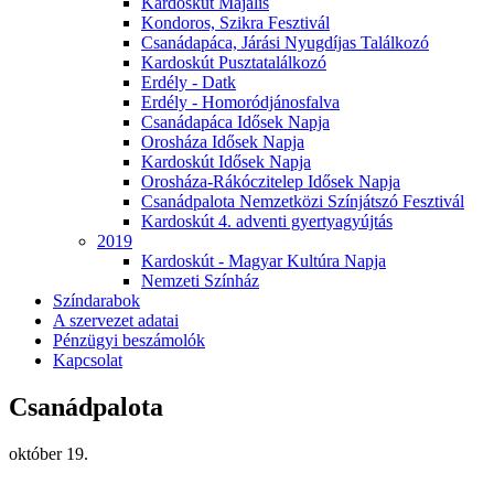
Kardoskút Majális
Kondoros, Szikra Fesztivál
Csanádapáca, Járási Nyugdíjas Találkozó
Kardoskút Pusztatalálkozó
Erdély - Datk
Erdély - Homoródjánosfalva
Csanádapáca Idősek Napja
Orosháza Idősek Napja
Kardoskút Idősek Napja
Orosháza-Rákóczitelep Idősek Napja
Csanádpalota Nemzetközi Színjátszó Fesztivál
Kardoskút 4. adventi gyertyagyújtás
2019
Kardoskút - Magyar Kultúra Napja
Nemzeti Színház
Színdarabok
A szervezet adatai
Pénzügyi beszámolók
Kapcsolat
Csanádpalota
október 19.