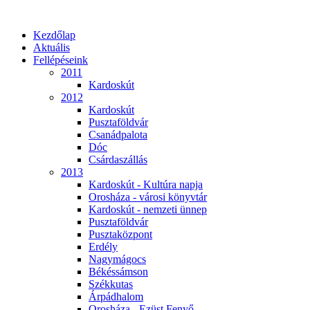
Kezdőlap
Aktuális
Fellépéseink
2011
Kardoskút
2012
Kardoskút
Pusztaföldvár
Csanádpalota
Dóc
Csárdaszállás
2013
Kardoskút - Kultúra napja
Orosháza - városi könyvtár
Kardoskút - nemzeti ünnep
Pusztaföldvár
Pusztaközpont
Erdély
Nagymágocs
Békéssámson
Székkutas
Árpádhalom
Orosháza - Ezüst Fenyő