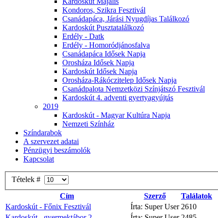
Kardoskút Majális
Kondoros, Szikra Fesztivál
Csanádapáca, Járási Nyugdíjas Találkozó
Kardoskút Pusztatalálkozó
Erdély - Datk
Erdély - Homoródjánosfalva
Csanádapáca Idősek Napja
Orosháza Idősek Napja
Kardoskút Idősek Napja
Orosháza-Rákóczitelep Idősek Napja
Csanádpalota Nemzetközi Színjátszó Fesztivál
Kardoskút 4. adventi gyertyagyújtás
2019
Kardoskút - Magyar Kultúra Napja
Nemzeti Színház
Színdarabok
A szervezet adatai
Pénzügyi beszámolók
Kapcsolat
Tételek #
Cím
Szerző
Találatok
Kardoskút - Főnix Fesztivál
Írta: Super User
2610
Kardoskút - gyermektábor 2
Írta: Super User
2485