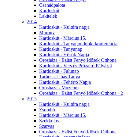
Csanádpalota
Kardoskút
Lakitelek
2014
Kardoskút - Kultúra napja
Murony
Kardoskút - Március 15.
Kardoskút - Tanyagondnoki konferencia
Kardoskút - Tanyanap
Kardoskút - Hősök Napja
Orosháza - Ezüst Fenyő Idősek Otthona
Kardoskút - Vers és Prózaíró Pályázat
Kardoskút - Falunap
Tarhos - Libás Tanya
Kardoskút - Fehértó Napja
Orosháza - Múzeum
Orosháza - Ezüst Fenyő Idősek Otthona - 2
2015
Kardoskút - Kultúra napja
Zsombó
Kardoskút - Március 15.
Székkutas
Szarvas
Orosháza - Ezüst Fenyő Idősek Otthona