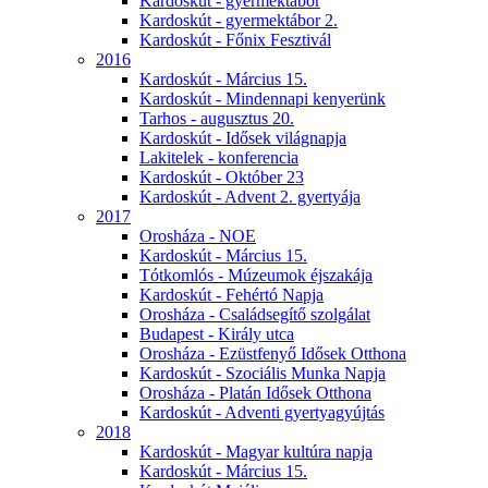
Kardoskút - gyermektábor
Kardoskút - gyermektábor 2.
Kardoskút - Főnix Fesztivál
2016
Kardoskút - Március 15.
Kardoskút - Mindennapi kenyerünk
Tarhos - augusztus 20.
Kardoskút - Idősek világnapja
Lakitelek - konferencia
Kardoskút - Október 23
Kardoskút - Advent 2. gyertyája
2017
Orosháza - NOE
Kardoskút - Március 15.
Tótkomlós - Múzeumok éjszakája
Kardoskút - Fehértó Napja
Orosháza - Családsegítő szolgálat
Budapest - Király utca
Orosháza - Ezüstfenyő Idősek Otthona
Kardoskút - Szociális Munka Napja
Orosháza - Platán Idősek Otthona
Kardoskút - Adventi gyertyagyújtás
2018
Kardoskút - Magyar kultúra napja
Kardoskút - Március 15.