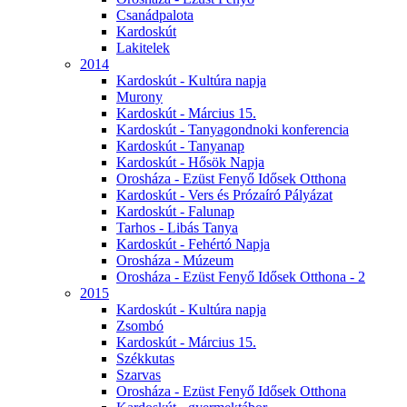
Csanádpalota
Kardoskút
Lakitelek
2014
Kardoskút - Kultúra napja
Murony
Kardoskút - Március 15.
Kardoskút - Tanyagondnoki konferencia
Kardoskút - Tanyanap
Kardoskút - Hősök Napja
Orosháza - Ezüst Fenyő Idősek Otthona
Kardoskút - Vers és Prózaíró Pályázat
Kardoskút - Falunap
Tarhos - Libás Tanya
Kardoskút - Fehértó Napja
Orosháza - Múzeum
Orosháza - Ezüst Fenyő Idősek Otthona - 2
2015
Kardoskút - Kultúra napja
Zsombó
Kardoskút - Március 15.
Székkutas
Szarvas
Orosháza - Ezüst Fenyő Idősek Otthona