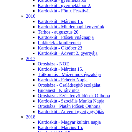
Kardoskút - gyermektábor
Kardoskút - gyermektábor 2.
Kardoskút - Főnix Fesztivál
2016
Kardoskút - Március 15.
Kardoskút - Mindennapi kenyerünk
Tarhos - augusztus 20.
Kardoskút - Idősek világnapja
Lakitelek - konferencia
Kardoskút - Október 23
Kardoskút - Advent 2. gyertyája
2017
Orosháza - NOE
Kardoskút - Március 15.
Tótkomlós - Múzeumok éjszakája
Kardoskút - Fehértó Napja
Orosháza - Családsegítő szolgálat
Budapest - Király utca
Orosháza - Ezüstfenyő Idősek Otthona
Kardoskút - Szociális Munka Napja
Orosháza - Platán Idősek Otthona
Kardoskút - Adventi gyertyagyújtás
2018
Kardoskút - Magyar kultúra napja
Kardoskút - Március 15.