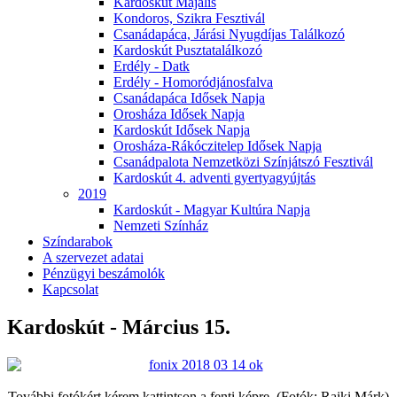
Kardoskút Majális
Kondoros, Szikra Fesztivál
Csanádapáca, Járási Nyugdíjas Találkozó
Kardoskút Pusztatalálkozó
Erdély - Datk
Erdély - Homoródjánosfalva
Csanádapáca Idősek Napja
Orosháza Idősek Napja
Kardoskút Idősek Napja
Orosháza-Rákóczitelep Idősek Napja
Csanádpalota Nemzetközi Színjátszó Fesztivál
Kardoskút 4. adventi gyertyagyújtás
2019
Kardoskút - Magyar Kultúra Napja
Nemzeti Színház
Színdarabok
A szervezet adatai
Pénzügyi beszámolók
Kapcsolat
Kardoskút - Március 15.
További fotókért kérem kattintson a fenti képre. (Fotók: Rajki Márk)