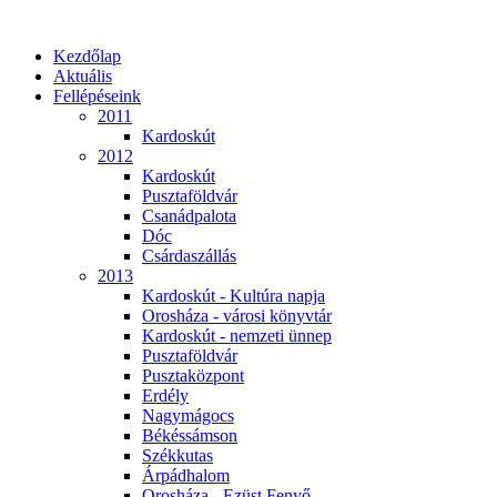
Kezdőlap
Aktuális
Fellépéseink
2011
Kardoskút
2012
Kardoskút
Pusztaföldvár
Csanádpalota
Dóc
Csárdaszállás
2013
Kardoskút - Kultúra napja
Orosháza - városi könyvtár
Kardoskút - nemzeti ünnep
Pusztaföldvár
Pusztaközpont
Erdély
Nagymágocs
Békéssámson
Székkutas
Árpádhalom
Orosháza - Ezüst Fenyő