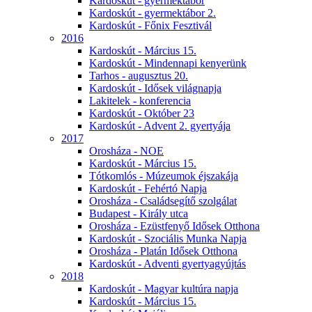
Kardoskút - gyermektábor
Kardoskút - gyermektábor 2.
Kardoskút - Főnix Fesztivál
2016
Kardoskút - Március 15.
Kardoskút - Mindennapi kenyerünk
Tarhos - augusztus 20.
Kardoskút - Idősek világnapja
Lakitelek - konferencia
Kardoskút - Október 23
Kardoskút - Advent 2. gyertyája
2017
Orosháza - NOE
Kardoskút - Március 15.
Tótkomlós - Múzeumok éjszakája
Kardoskút - Fehértó Napja
Orosháza - Családsegítő szolgálat
Budapest - Király utca
Orosháza - Ezüstfenyő Idősek Otthona
Kardoskút - Szociális Munka Napja
Orosháza - Platán Idősek Otthona
Kardoskút - Adventi gyertyagyújtás
2018
Kardoskút - Magyar kultúra napja
Kardoskút - Március 15.