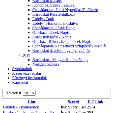
Kardoskút Majális
Kondoros, Szikra Fesztivál
Csanádapáca, Járási Nyugdíjas Találkozó
Kardoskút Pusztatalálkozó
Erdély - Datk
Erdély - Homoródjánosfalva
Csanádapáca Idősek Napja
Orosháza Idősek Napja
Kardoskút Idősek Napja
Orosháza-Rákóczitelep Idősek Napja
Csanádpalota Nemzetközi Színjátszó Fesztivál
Kardoskút 4. adventi gyertyagyújtás
2019
Kardoskút - Magyar Kultúra Napja
Nemzeti Színház
Színdarabok
A szervezet adatai
Pénzügyi beszámolók
Kapcsolat
Tételek #
Cím
Szerző
Találatok
Lakitelek - konferencia
Írta: Super User
2514
Kardoskút - Advent 2. gyertyája
Írta: Super User
2541