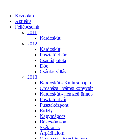
Kezdőlap
Aktuális
Fellépéseink
2011
Kardoskút
2012
Kardoskút
Pusztaföldvár
Csanádpalota
Dóc
Csárdaszállás
2013
Kardoskút - Kultúra napja
Orosháza - városi könyvtár
Kardoskút - nemzeti ünnep
Pusztaföldvár
Pusztaközpont
Erdély
Nagymágocs
Békéssámson
Székkutas
Árpádhalom
Orosháza - Ezüst Fenyő