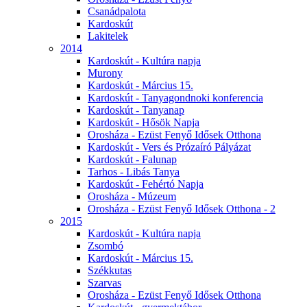
Csanádpalota
Kardoskút
Lakitelek
2014
Kardoskút - Kultúra napja
Murony
Kardoskút - Március 15.
Kardoskút - Tanyagondnoki konferencia
Kardoskút - Tanyanap
Kardoskút - Hősök Napja
Orosháza - Ezüst Fenyő Idősek Otthona
Kardoskút - Vers és Prózaíró Pályázat
Kardoskút - Falunap
Tarhos - Libás Tanya
Kardoskút - Fehértó Napja
Orosháza - Múzeum
Orosháza - Ezüst Fenyő Idősek Otthona - 2
2015
Kardoskút - Kultúra napja
Zsombó
Kardoskút - Március 15.
Székkutas
Szarvas
Orosháza - Ezüst Fenyő Idősek Otthona