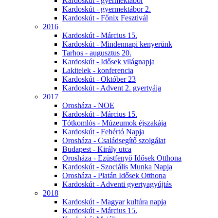
Kardoskút - gyermektábor
Kardoskút - gyermektábor 2.
Kardoskút - Főnix Fesztivál
2016
Kardoskút - Március 15.
Kardoskút - Mindennapi kenyerünk
Tarhos - augusztus 20.
Kardoskút - Idősek világnapja
Lakitelek - konferencia
Kardoskút - Október 23
Kardoskút - Advent 2. gyertyája
2017
Orosháza - NOE
Kardoskút - Március 15.
Tótkomlós - Múzeumok éjszakája
Kardoskút - Fehértó Napja
Orosháza - Családsegítő szolgálat
Budapest - Király utca
Orosháza - Ezüstfenyő Idősek Otthona
Kardoskút - Szociális Munka Napja
Orosháza - Platán Idősek Otthona
Kardoskút - Adventi gyertyagyújtás
2018
Kardoskút - Magyar kultúra napja
Kardoskút - Március 15.