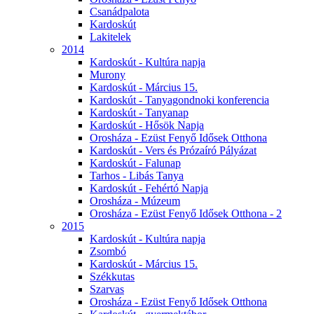
Csanádpalota
Kardoskút
Lakitelek
2014
Kardoskút - Kultúra napja
Murony
Kardoskút - Március 15.
Kardoskút - Tanyagondnoki konferencia
Kardoskút - Tanyanap
Kardoskút - Hősök Napja
Orosháza - Ezüst Fenyő Idősek Otthona
Kardoskút - Vers és Prózaíró Pályázat
Kardoskút - Falunap
Tarhos - Libás Tanya
Kardoskút - Fehértó Napja
Orosháza - Múzeum
Orosháza - Ezüst Fenyő Idősek Otthona - 2
2015
Kardoskút - Kultúra napja
Zsombó
Kardoskút - Március 15.
Székkutas
Szarvas
Orosháza - Ezüst Fenyő Idősek Otthona