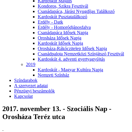
Kardoskút Majális
Kondoros, Szikra Fesztivál
Csanádapáca, Járási Nyugdíjas Találkozó
Kardoskút Pusztatalálkozó
Erdély - Datk
Erdély - Homoródjánosfalva
Csanádapáca Idősek Napja
Orosháza Idősek Napja
Kardoskút Idősek Napja
Orosháza-Rákóczitelep Idősek Napja
Csanádpalota Nemzetközi Színjátszó Fesztivál
Kardoskút 4. adventi gyertyagyújtás
2019
Kardoskút - Magyar Kultúra Napja
Nemzeti Színház
Színdarabok
A szervezet adatai
Pénzügyi beszámolók
Kapcsolat
2017. november 13. - Szociális Nap -
Orosháza Teréz utca
.