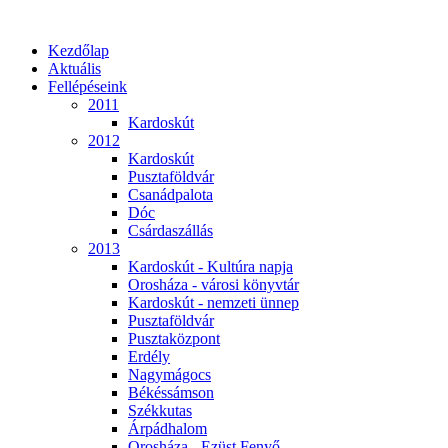
Kezdőlap
Aktuális
Fellépéseink
2011
Kardoskút
2012
Kardoskút
Pusztaföldvár
Csanádpalota
Dóc
Csárdaszállás
2013
Kardoskút - Kultúra napja
Orosháza - városi könyvtár
Kardoskút - nemzeti ünnep
Pusztaföldvár
Pusztaközpont
Erdély
Nagymágocs
Békéssámson
Székkutas
Árpádhalom
Orosháza - Ezüst Fenyő