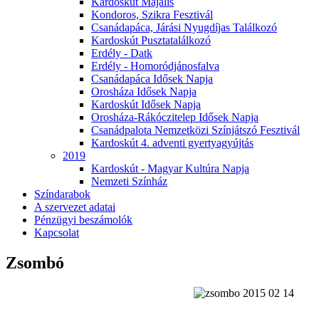
Kardoskút Majális
Kondoros, Szikra Fesztivál
Csanádapáca, Járási Nyugdíjas Találkozó
Kardoskút Pusztatalálkozó
Erdély - Datk
Erdély - Homoródjánosfalva
Csanádapáca Idősek Napja
Orosháza Idősek Napja
Kardoskút Idősek Napja
Orosháza-Rákóczitelep Idősek Napja
Csanádpalota Nemzetközi Színjátszó Fesztivál
Kardoskút 4. adventi gyertyagyújtás
2019
Kardoskút - Magyar Kultúra Napja
Nemzeti Színház
Színdarabok
A szervezet adatai
Pénzügyi beszámolók
Kapcsolat
Zsombó