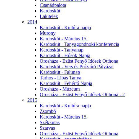
Csanádpalota
Kardoskút
Lakitelek
2014
Kardoskút - Kultúra napja
Murony
Kardoskút - Március 15.
Kardoskút - Tanyagondnoki konferencia
Kardoskút - Tanyanap
Kardoskút - Hősök Napja
Orosháza - Ezüst Fenyő Idősek Otthona
Kardoskút - Vers és Prózaíró Pályázat
Kardoskút - Falunap
Tarhos - Libás Tanya
Kardoskút - Fehértó Napja
Orosháza - Múzeum
Orosháza - Ezüst Fenyő Idősek Otthona - 2
2015
Kardoskút - Kultúra napja
Zsombó
Kardoskút - Március 15.
Székkutas
Szarvas
Orosháza - Ezüst Fenyő Idősek Otthona