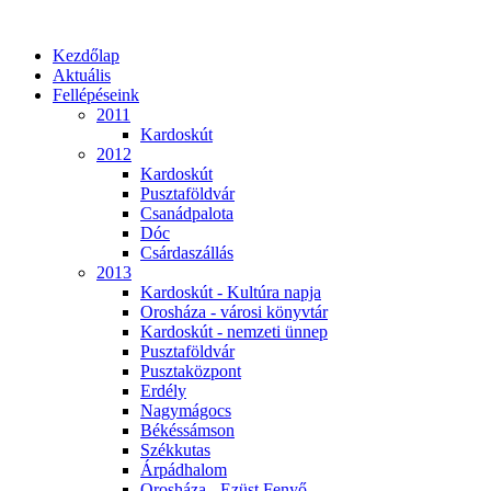
Kezdőlap
Aktuális
Fellépéseink
2011
Kardoskút
2012
Kardoskút
Pusztaföldvár
Csanádpalota
Dóc
Csárdaszállás
2013
Kardoskút - Kultúra napja
Orosháza - városi könyvtár
Kardoskút - nemzeti ünnep
Pusztaföldvár
Pusztaközpont
Erdély
Nagymágocs
Békéssámson
Székkutas
Árpádhalom
Orosháza - Ezüst Fenyő