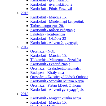
Kardoskút - gyermektábor
Kardoskút - gyermektábor 2.
Kardoskút - Főnix Fesztivál
2016
Kardoskút - Március 15.
Kardoskút - Mindennapi kenyerünk
Tarhos - augusztus 20.
Kardoskút - Idősek világnapja
Lakitelek - konferencia
Kardoskút - Október 23
Kardoskút - Advent 2. gyertyája
2017
Orosháza - NOE
Kardoskút - Március 15.
Tótkomlós - Múzeumok éjszakája
Kardoskút - Fehértó Napja
Orosháza - Családsegítő szolgálat
Budapest - Király utca
Orosháza - Ezüstfenyő Idősek Otthona
Kardoskút - Szociális Munka Napja
Orosháza - Platán Idősek Otthona
Kardoskút - Adventi gyertyagyújtás
2018
Kardoskút - Magyar kultúra napja
Kardoskút - Március 15.